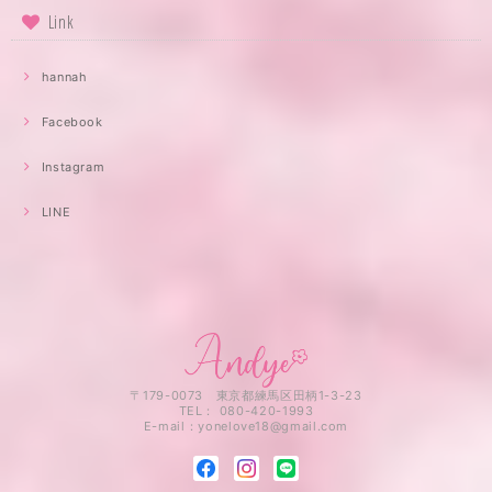
Link
hannah
Facebook
Instagram
LINE
〒179-0073 東京都練馬区田柄1-3-23
TEL： 080-420-1993
E-mail：
yonelove18@gmail.com