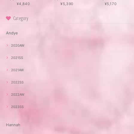
¥4,840
¥5,390
¥5,170
Category
Andye
2020AW
2021SS
2021AW
2022SS
2022AW
2023SS
Hannah