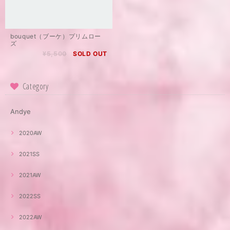
bouquet（ブーケ）プリムロー
ズ
¥5,500
SOLD OUT
Category
Andye
2020AW
2021SS
2021AW
2022SS
2022AW