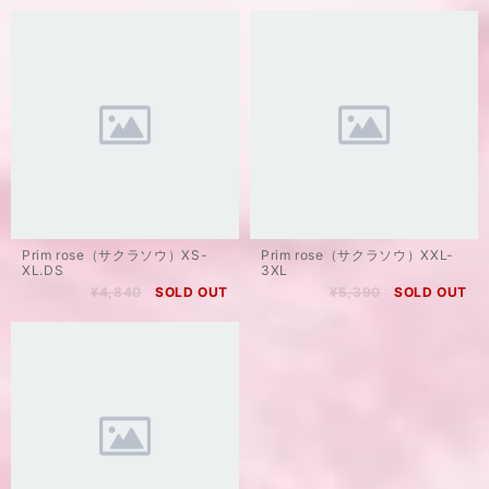
Prim rose（サクラソウ）XS-
Prim rose（サクラソウ）XXL-
XL.DS
3XL
¥4,840
SOLD OUT
¥5,390
SOLD OUT