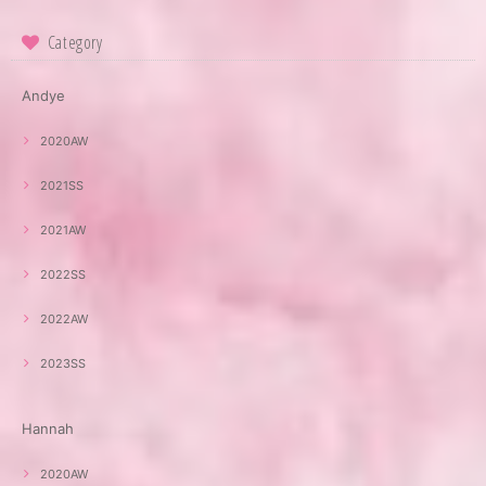
Category
Andye
2020AW
2021SS
2021AW
2022SS
2022AW
2023SS
Hannah
2020AW