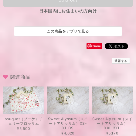
日本国内にお住まいの方向け
この商品をアプリで見る
Save
通報する
関連商品
bouquet（ブーケ）チ
Sweet Alyssum（スイ
Sweet Alyssum（スイ
ェリーブロッサム
ートアリッサム）XS-
ートアリッサム）
XL.DS
XXL.3XL
¥5,500
¥4,620
¥5,170