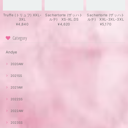
Truffe (トリュフ) XXL-
Sachertorte (ザッハト
Sachertorte (ザッハト
3XL
ルテ) XS-XL.DS
ルテ) XXL-3XL-3XL
¥4,840
¥4,620
¥5,170
Category
Andye
2020AW
2021SS
2021AW
2022SS
2022AW
2023SS